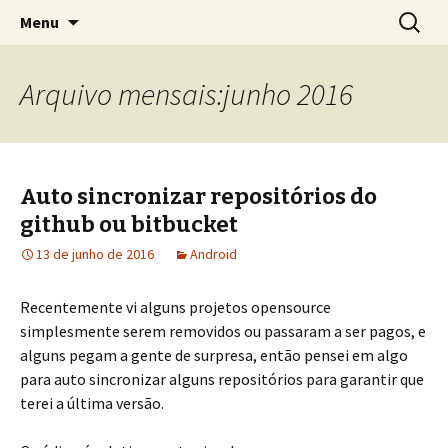
Pular
Pesquis
Leandro Henrique
Menu
para
por:
o
conteúdo
Arquivo mensais:junho 2016
Auto sincronizar repositórios do
github ou bitbucket
13 de junho de 2016
Android
Recentemente vi alguns projetos opensource
simplesmente serem removidos ou passaram a ser pagos, e
alguns pegam a gente de surpresa, então pensei em algo
para auto sincronizar alguns repositórios para garantir que
terei a última versão.