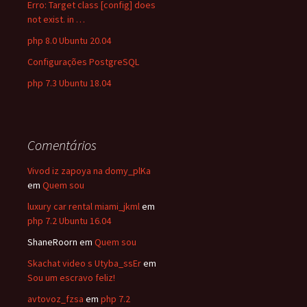
Erro: Target class [config] does
not exist. in …
php 8.0 Ubuntu 20.04
Configurações PostgreSQL
php 7.3 Ubuntu 18.04
Comentários
Vivod iz zapoya na domy_plKa
em
Quem sou
luxury car rental miami_jkml
em
php 7.2 Ubuntu 16.04
ShaneRoorn
em
Quem sou
Skachat video s Utyba_ssEr
em
Sou um escravo feliz!
avtovoz_fzsa
em
php 7.2