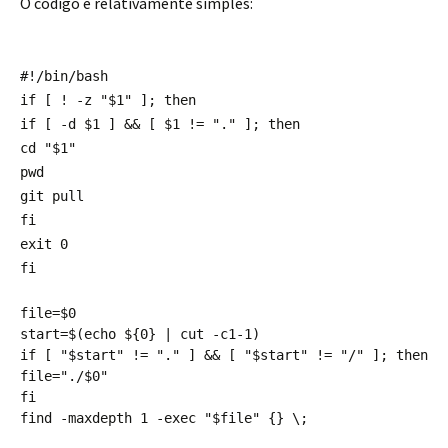
O código é relativamente simples:
#!/bin/bash
if [ ! -z "$1" ]; then
if [ -d $1 ] && [ $1 != "." ]; then
cd "$1"
pwd
git pull
fi
exit 0
fi
file=$0
start=$(echo ${0} | cut -c1-1)
if [ "$start" != "." ] && [ "$start" != "/" ]; then
file="./$0"
fi
find -maxdepth 1 -exec "$file" {} \;