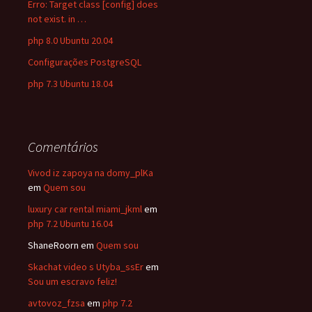
Erro: Target class [config] does
not exist. in …
php 8.0 Ubuntu 20.04
Configurações PostgreSQL
php 7.3 Ubuntu 18.04
Comentários
Vivod iz zapoya na domy_plKa
em
Quem sou
luxury car rental miami_jkml
em
php 7.2 Ubuntu 16.04
ShaneRoorn
em
Quem sou
Skachat video s Utyba_ssEr
em
Sou um escravo feliz!
avtovoz_fzsa
em
php 7.2