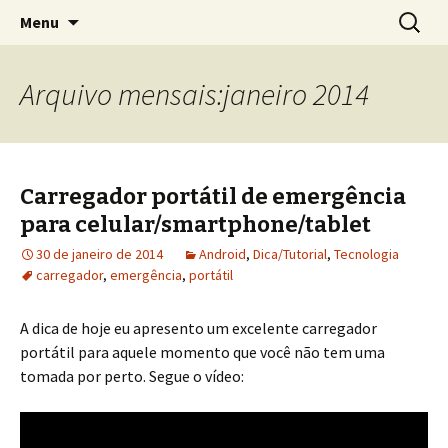
Pular
Pesquis
Leandro Henrique
Menu
para
por:
o
conteúdo
Arquivo mensais:janeiro 2014
Carregador portátil de emergência
para celular/smartphone/tablet
30 de janeiro de 2014
Android
,
Dica/Tutorial
,
Tecnologia
carregador
,
emergência
,
portátil
A dica de hoje eu apresento um excelente carregador
portátil para aquele momento que você não tem uma
tomada por perto. Segue o vídeo: